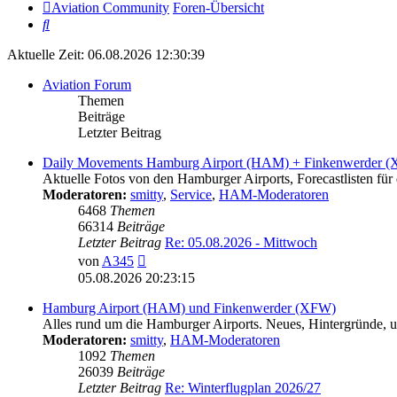
Aviation Community
Foren-Übersicht
Suche
Aktuelle Zeit: 06.08.2026 12:30:39
Aviation Forum
Themen
Beiträge
Letzter Beitrag
Daily Movements Hamburg Airport (HAM) + Finkenwerder 
Aktuelle Fotos von den Hamburger Airports, Forecastlisten für 
Moderatoren:
smitty
,
Service
,
HAM-Moderatoren
6468
Themen
66314
Beiträge
Letzter Beitrag
Re: 05.08.2026 - Mittwoch
Neuester
von
A345
Beitrag
05.08.2026 20:23:15
Hamburg Airport (HAM) und Finkenwerder (XFW)
Alles rund um die Hamburger Airports. Neues, Hintergründe, un
Moderatoren:
smitty
,
HAM-Moderatoren
1092
Themen
26039
Beiträge
Letzter Beitrag
Re: Winterflugplan 2026/27