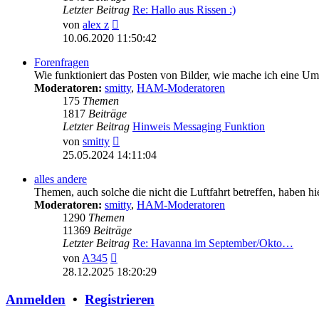
Letzter Beitrag
Re: Hallo aus Rissen :)
Neuester
von
alex z
Beitrag
10.06.2020 11:50:42
Forenfragen
Wie funktioniert das Posten von Bilder, wie mache ich eine U
Moderatoren:
smitty
,
HAM-Moderatoren
175
Themen
1817
Beiträge
Letzter Beitrag
Hinweis Messaging Funktion
Neuester
von
smitty
Beitrag
25.05.2024 14:11:04
alles andere
Themen, auch solche die nicht die Luftfahrt betreffen, haben hi
Moderatoren:
smitty
,
HAM-Moderatoren
1290
Themen
11369
Beiträge
Letzter Beitrag
Re: Havanna im September/Okto…
Neuester
von
A345
Beitrag
28.12.2025 18:20:29
Anmelden
•
Registrieren