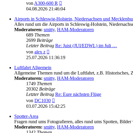
Neuester
von
A300-600 R
Beitrag
04.08.2026 21:46:04
Airports in Schleswig-Holstein, Niedersachsen und Mecklen
Alles rund um die Airports in Schleswig-Holstein, Nieder
Moderatoren:
smitty
,
HAM-Moderatoren
689
Themen
2699
Beiträge
Letzter Beitrag
Re: Juist (JUI/EDWL) im Juli …
Neuester
von
alex z
Beitrag
25.07.2026 11:36:19
Luftfahrt Allgemein
Allgemeine Themen rund um die Luftfahrt, z.B. Historisches,
Moderatoren:
smitty
,
HAM-Moderatoren
1749
Themen
20302
Beiträge
Letzter Beitrag
Re: Eure nächsten Flüge
Neuester
von
DC1030
Beitrag
03.07.2026 15:42:25
Spotter-Area
Fragen rund ums Fotografieren, alles rund ums Spotten, Bilder
Moderatoren:
smitty
,
HAM-Moderatoren
1342
Themen