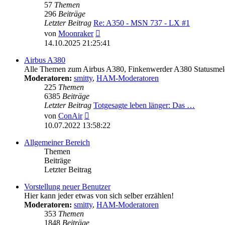
57
Themen
296
Beiträge
Letzter Beitrag
Re: A350 - MSN 737 - LX #1
Neuester
von
Moonraker
Beitrag
14.10.2025 21:25:41
Airbus A380
Alle Themen zum Airbus A380, Finkenwerder A380 Statusmeld
Moderatoren:
smitty
,
HAM-Moderatoren
225
Themen
6385
Beiträge
Letzter Beitrag
Totgesagte leben länger: Das …
Neuester
von
ConAir
Beitrag
10.07.2022 13:58:22
Allgemeiner Bereich
Themen
Beiträge
Letzter Beitrag
Vorstellung neuer Benutzer
Hier kann jeder etwas von sich selber erzählen!
Moderatoren:
smitty
,
HAM-Moderatoren
353
Themen
1848
Beiträge