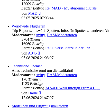
12009
Beiträge
Letzter Beitrag
Re: MAD - My abnormal digitals
Neuester
von
MAD
Beitrag
03.05.2025 07:03:44
Worldwide Flughäfen
Trip Reports, auswärts Spotten, Infos für Spotter zu anderen Ai
Moderatoren:
smitty
,
HAM-Moderatoren
3764
Themen
16060
Beiträge
Letzter Beitrag
Re: Diverse Plätze in der Sch…
Neuester
von
A345
Beitrag
05.08.2026 21:08:07
Technische Themen
Alles Technische rund um die Luftfahrt!
Moderatoren:
smitty
,
HAM-Moderatoren
176
Themen
1123
Beiträge
Letzter Beitrag
747-400 Walk through From a H…
Neuester
von
Harlie
Beitrag
17.06.2024 21:47:07
Modellbau und Flugzeugsimulatoren