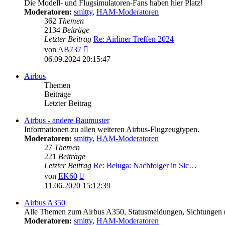
Die Modell- und Flugsimulatoren-Fans haben hier Platz!
Moderatoren:
smitty
,
HAM-Moderatoren
362
Themen
2134
Beiträge
Letzter Beitrag
Re: Airliner Treffen 2024
Neuester
von
AB737
Beitrag
06.09.2024 20:15:47
Airbus
Themen
Beiträge
Letzter Beitrag
Airbus - andere Baumuster
Informationen zu allen weiteren Airbus-Flugzeugtypen.
Moderatoren:
smitty
,
HAM-Moderatoren
27
Themen
221
Beiträge
Letzter Beitrag
Re: Beluga: Nachfolger in Sic…
Neuester
von
EK60
Beitrag
11.06.2020 15:12:39
Airbus A350
Alle Themen zum Airbus A350, Statusmeldungen, Sichtungen
Moderatoren:
smitty
,
HAM-Moderatoren