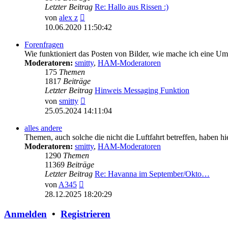
Letzter Beitrag
Re: Hallo aus Rissen :)
Neuester
von
alex z
Beitrag
10.06.2020 11:50:42
Forenfragen
Wie funktioniert das Posten von Bilder, wie mache ich eine U
Moderatoren:
smitty
,
HAM-Moderatoren
175
Themen
1817
Beiträge
Letzter Beitrag
Hinweis Messaging Funktion
Neuester
von
smitty
Beitrag
25.05.2024 14:11:04
alles andere
Themen, auch solche die nicht die Luftfahrt betreffen, haben hi
Moderatoren:
smitty
,
HAM-Moderatoren
1290
Themen
11369
Beiträge
Letzter Beitrag
Re: Havanna im September/Okto…
Neuester
von
A345
Beitrag
28.12.2025 18:20:29
Anmelden
•
Registrieren