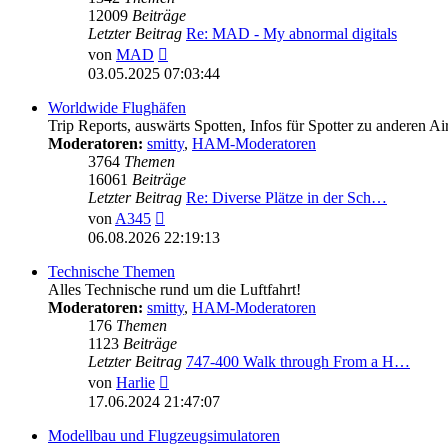
12009
Beiträge
Letzter Beitrag
Re: MAD - My abnormal digitals
Neuester
von
MAD
Beitrag
03.05.2025 07:03:44
Worldwide Flughäfen
Trip Reports, auswärts Spotten, Infos für Spotter zu anderen Ai
Moderatoren:
smitty
,
HAM-Moderatoren
3764
Themen
16061
Beiträge
Letzter Beitrag
Re: Diverse Plätze in der Sch…
Neuester
von
A345
Beitrag
06.08.2026 22:19:13
Technische Themen
Alles Technische rund um die Luftfahrt!
Moderatoren:
smitty
,
HAM-Moderatoren
176
Themen
1123
Beiträge
Letzter Beitrag
747-400 Walk through From a H…
Neuester
von
Harlie
Beitrag
17.06.2024 21:47:07
Modellbau und Flugzeugsimulatoren