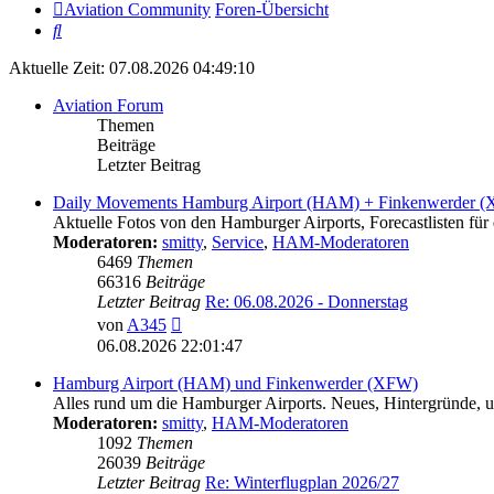
Aviation Community
Foren-Übersicht
Suche
Aktuelle Zeit: 07.08.2026 04:49:10
Aviation Forum
Themen
Beiträge
Letzter Beitrag
Daily Movements Hamburg Airport (HAM) + Finkenwerder 
Aktuelle Fotos von den Hamburger Airports, Forecastlisten für 
Moderatoren:
smitty
,
Service
,
HAM-Moderatoren
6469
Themen
66316
Beiträge
Letzter Beitrag
Re: 06.08.2026 - Donnerstag
Neuester
von
A345
Beitrag
06.08.2026 22:01:47
Hamburg Airport (HAM) und Finkenwerder (XFW)
Alles rund um die Hamburger Airports. Neues, Hintergründe, un
Moderatoren:
smitty
,
HAM-Moderatoren
1092
Themen
26039
Beiträge
Letzter Beitrag
Re: Winterflugplan 2026/27