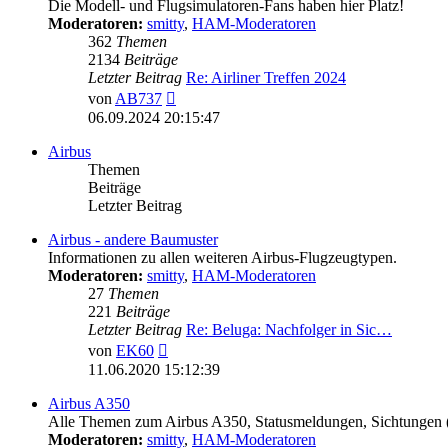
Die Modell- und Flugsimulatoren-Fans haben hier Platz!
Moderatoren:
smitty
,
HAM-Moderatoren
362
Themen
2134
Beiträge
Letzter Beitrag
Re: Airliner Treffen 2024
Neuester
von
AB737
Beitrag
06.09.2024 20:15:47
Airbus
Themen
Beiträge
Letzter Beitrag
Airbus - andere Baumuster
Informationen zu allen weiteren Airbus-Flugzeugtypen.
Moderatoren:
smitty
,
HAM-Moderatoren
27
Themen
221
Beiträge
Letzter Beitrag
Re: Beluga: Nachfolger in Sic…
Neuester
von
EK60
Beitrag
11.06.2020 15:12:39
Airbus A350
Alle Themen zum Airbus A350, Statusmeldungen, Sichtungen
Moderatoren:
smitty
,
HAM-Moderatoren