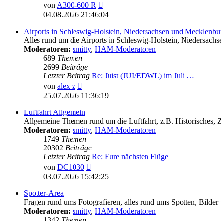
Neuester
von
A300-600 R
Beitrag
04.08.2026 21:46:04
Airports in Schleswig-Holstein, Niedersachsen und Mecklen
Alles rund um die Airports in Schleswig-Holstein, Nieder
Moderatoren:
smitty
,
HAM-Moderatoren
689
Themen
2699
Beiträge
Letzter Beitrag
Re: Juist (JUI/EDWL) im Juli …
Neuester
von
alex z
Beitrag
25.07.2026 11:36:19
Luftfahrt Allgemein
Allgemeine Themen rund um die Luftfahrt, z.B. Historisches,
Moderatoren:
smitty
,
HAM-Moderatoren
1749
Themen
20302
Beiträge
Letzter Beitrag
Re: Eure nächsten Flüge
Neuester
von
DC1030
Beitrag
03.07.2026 15:42:25
Spotter-Area
Fragen rund ums Fotografieren, alles rund ums Spotten, Bilder
Moderatoren:
smitty
,
HAM-Moderatoren
1342
Themen