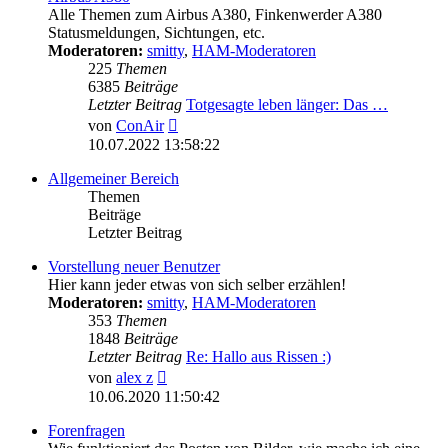
Alle Themen zum Airbus A380, Finkenwerder A380
Statusmeldungen, Sichtungen, etc.
Moderatoren:
smitty
,
HAM-Moderatoren
225
Themen
6385
Beiträge
Letzter Beitrag
Totgesagte leben länger: Das …
Neuester
von
ConAir
Beitrag
10.07.2022 13:58:22
Allgemeiner Bereich
Themen
Beiträge
Letzter Beitrag
Vorstellung neuer Benutzer
Hier kann jeder etwas von sich selber erzählen!
Moderatoren:
smitty
,
HAM-Moderatoren
353
Themen
1848
Beiträge
Letzter Beitrag
Re: Hallo aus Rissen :)
Neuester
von
alex z
Beitrag
10.06.2020 11:50:42
Forenfragen