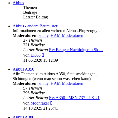
Airbus
Themen
Beiträge
Letzter Beitrag
Airbus - andere Baumuster
Informationen zu allen weiteren Airbus-Flugzeugtypen.
Moderatoren:
smitty
,
HAM-Moderatoren
27
Themen
221
Beiträge
Letzter Beitrag
Re: Beluga: Nachfolger in Sic…
Neuester
von
EK60
Beitrag
11.06.2020 15:12:39
Airbus A350
Alle Themen zum Airbus A350, Statusmeldungen,
Sichtungen (wenn man schon was sehen kann)
Moderatoren:
smitty
,
HAM-Moderatoren
57
Themen
296
Beiträge
Letzter Beitrag
Re: A350 - MSN 737 - LX #1
Neuester
von
Moonraker
Beitrag
14.10.2025 21:25:41
Airbus A380