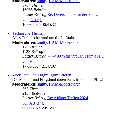
Moderatoren:
smitty
,
HAM-Moderatoren
3764
Themen
16065
Beiträge
Letzter Beitrag
Re: Diverse Plätze in der Sch…
Neuester
von
alex z
Beitrag
10.08.2026 06:45:32
Technische Themen
Alles Technische rund um die Luftfahrt!
Moderatoren:
smitty
,
HAM-Moderatoren
176
Themen
1123
Beiträge
Letzter Beitrag
747-400 Walk through From a H…
Neuester
von
Harlie
Beitrag
17.06.2024 21:47:07
Modellbau und Flugzeugsimulatoren
Die Modell- und Flugsimulatoren-Fans haben hier Platz!
Moderatoren:
smitty
,
HAM-Moderatoren
362
Themen
2134
Beiträge
Letzter Beitrag
Re: Airliner Treffen 2024
Neuester
von
AB737
Beitrag
06.09.2024 20:15:47