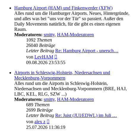
Hamburg Airport (HAM) und Finkenwerder (XFW)
Alles rund um die Hamburger Airports. Neues, Hintergründe,
und alles was bei "uns vor der Tür" so passiert. Außer den
Daily Movements natürlich, für die gibt es einen eigenen
Raum.
Moderatoren:
smitty
,
HAM-Moderatoren
1092
Themen
26040
Beiträge
Letzter Beitrag
Re: Hamburg Airport - unersch…
Neuester
von
LevHAM
Beitrag
09.08.2026 23:53:55
Airports in Schleswig-Holstein, Niedersachsen und
Mecklenburg-Vorpommern
Alles rund um die Airports in Schleswig-Holstein,
Niedersachsen und Mecklenburg-Vorpommern (BRE, HAJ,
LBC, KEL, RLG, SZW ...)
Moderatoren:
smitty
,
HAM-Moderatoren
689
Themen
2699
Beiträge
Letzter Beitrag
Re: Juist (JUI/EDWL) im Juli …
Neuester
von
alex z
Beitrag
25.07.2026 11:36:19