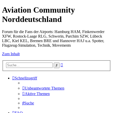
Aviation Community
Norddeutschland
Forum für die Fans der Airports: Hamburg HAM, Finkenwerder
XFW, Rostock-Laage RLG, Schwerin, Parchim SZW, Lübeck
LBC, Kiel KEL, Bremen BRE und Hannover HAJ u.a. Spotter,
Flugzeug-Simulation, Technik, Movements
Zum Inhalt
Erweiterte
Suche
Suche
Schnellzugriff
Unbeantwortete Themen
Aktive Themen
Suche
FAQ