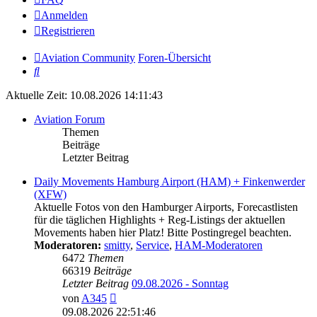
Anmelden
Registrieren
Aviation Community
Foren-Übersicht
Suche
Aktuelle Zeit: 10.08.2026 14:11:43
Aviation Forum
Themen
Beiträge
Letzter Beitrag
Daily Movements Hamburg Airport (HAM) + Finkenwerder
(XFW)
Aktuelle Fotos von den Hamburger Airports, Forecastlisten
für die täglichen Highlights + Reg-Listings der aktuellen
Movements haben hier Platz! Bitte Postingregel beachten.
Moderatoren:
smitty
,
Service
,
HAM-Moderatoren
6472
Themen
66319
Beiträge
Letzter Beitrag
09.08.2026 - Sonntag
Neuester
von
A345
Beitrag
09.08.2026 22:51:46