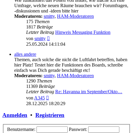
Wie funktioniert das Posten von Bilder, wie mache ich eine
Umfrage, welche neuen Räume brauchen wir? Forumfragen,
-diskussionen und -ideen bitte hier
Moderatoren:
smitty
,
HAM-Moderatoren
175
Themen
1817
Beiträge
Letzter Beitrag
Hinweis Messaging Funktion
Neuester
von
smitty
Beitrag
25.05.2024 14:11:04
alles andere
Themen, auch solche die nicht die Luftfahrt betreffen, haben
hier Platz! Testet hier die Funktionen des Boards, schreibe
einfach was Dich gerade beschäftigt etc!
Moderatoren:
smitty
,
HAM-Moderatoren
1290
Themen
11369
Beiträge
Letzter Beitrag
Re: Havanna im September/Okto…
Neuester
von
A345
Beitrag
28.12.2025 18:20:29
Anmelden
•
Registrieren
Benutzername:
Passwort: