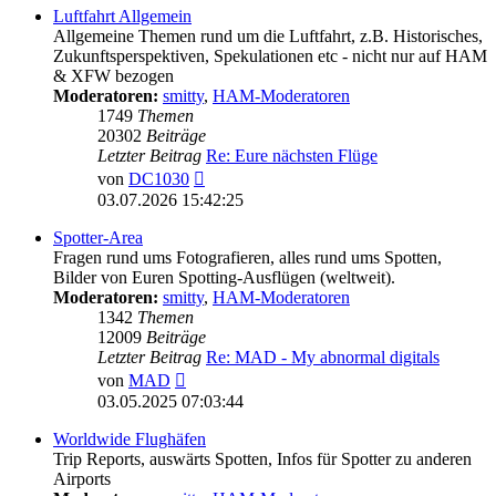
Luftfahrt Allgemein
Allgemeine Themen rund um die Luftfahrt, z.B. Historisches,
Zukunftsperspektiven, Spekulationen etc - nicht nur auf HAM
& XFW bezogen
Moderatoren:
smitty
,
HAM-Moderatoren
1749
Themen
20302
Beiträge
Letzter Beitrag
Re: Eure nächsten Flüge
Neuester
von
DC1030
Beitrag
03.07.2026 15:42:25
Spotter-Area
Fragen rund ums Fotografieren, alles rund ums Spotten,
Bilder von Euren Spotting-Ausflügen (weltweit).
Moderatoren:
smitty
,
HAM-Moderatoren
1342
Themen
12009
Beiträge
Letzter Beitrag
Re: MAD - My abnormal digitals
Neuester
von
MAD
Beitrag
03.05.2025 07:03:44
Worldwide Flughäfen
Trip Reports, auswärts Spotten, Infos für Spotter zu anderen
Airports