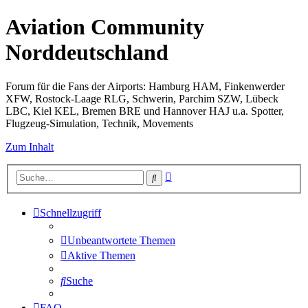
Aviation Community
Norddeutschland
Forum für die Fans der Airports: Hamburg HAM, Finkenwerder
XFW, Rostock-Laage RLG, Schwerin, Parchim SZW, Lübeck
LBC, Kiel KEL, Bremen BRE und Hannover HAJ u.a. Spotter,
Flugzeug-Simulation, Technik, Movements
Zum Inhalt
Erweiterte
Suche
Suche
Schnellzugriff
Unbeantwortete Themen
Aktive Themen
Suche
FAQ