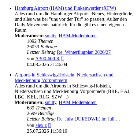
Hamburg Airport (HAM) und Finkenwerder (XFW)
Alles rund um die Hamburger Airports. Neues, Hintergründe,
und alles was bei "uns vor der Tür" so passiert. Außer den
Daily Movements natürlich, für die gibt es einen eigenen
Raum.
Moderatoren:
smitty
,
HAM-Moderatoren
1092
Themen
26039
Beiträge
Letzter Beitrag
Re: Winterflugplan 2026/27
Neuester
von
A300-600 R
Beitrag
04.08.2026 21:46:04
Airports in Schleswig-Holstein, Niedersachsen und
Mecklenburg-Vorpommern
Alles rund um die Airports in Schleswig-Holstein,
Niedersachsen und Mecklenburg-Vorpommern (BRE, HAJ,
LBC, KEL, RLG, SZW ...)
Moderatoren:
smitty
,
HAM-Moderatoren
689
Themen
2699
Beiträge
Letzter Beitrag
Re: Juist (JUI/EDWL) im Juli …
Neuester
von
alex z
Beitrag
25.07.2026 11:36:19