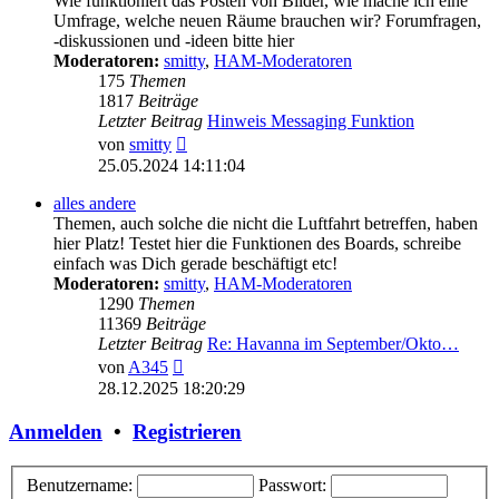
Wie funktioniert das Posten von Bilder, wie mache ich eine
Umfrage, welche neuen Räume brauchen wir? Forumfragen,
-diskussionen und -ideen bitte hier
Moderatoren:
smitty
,
HAM-Moderatoren
175
Themen
1817
Beiträge
Letzter Beitrag
Hinweis Messaging Funktion
Neuester
von
smitty
Beitrag
25.05.2024 14:11:04
alles andere
Themen, auch solche die nicht die Luftfahrt betreffen, haben
hier Platz! Testet hier die Funktionen des Boards, schreibe
einfach was Dich gerade beschäftigt etc!
Moderatoren:
smitty
,
HAM-Moderatoren
1290
Themen
11369
Beiträge
Letzter Beitrag
Re: Havanna im September/Okto…
Neuester
von
A345
Beitrag
28.12.2025 18:20:29
Anmelden
•
Registrieren
Benutzername:
Passwort: