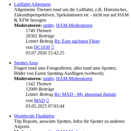
Luftfahrt Allgemein
Allgemeine Themen rund um die Luftfahrt, z.B. Historisches,
Zukunftsperspektiven, Spekulationen etc - nicht nur auf HAM
& XFW bezogen
Moderatoren:
smitty
,
HAM-Moderatoren
1749
Themen
20302
Beiträge
Letzter Beitrag
Re: Eure nächsten Flüge
Neuester
von
DC1030
Beitrag
03.07.2026 15:42:25
Spotter-Area
Fragen rund ums Fotografieren, alles rund ums Spotten,
Bilder von Euren Spotting-Ausflügen (weltweit).
Moderatoren:
smitty
,
HAM-Moderatoren
1342
Themen
12009
Beiträge
Letzter Beitrag
Re: MAD - My abnormal digitals
Neuester
von
MAD
Beitrag
03.05.2025 07:03:44
Worldwide Flughäfen
Trip Reports, auswärts Spotten, Infos für Spotter zu anderen
Airports