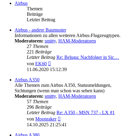
Airbus
Themen
Beiträge
Letzter Beitrag
Airbus - andere Baumuster
Informationen zu allen weiteren Airbus-Flugzeugtypen.
Moderatoren:
smitty
,
HAM-Moderatoren
27
Themen
221
Beiträge
Letzter Beitrag
Re: Beluga: Nachfolger in Sic…
Neuester
von
EK60
Beitrag
11.06.2020 15:12:39
Airbus A350
Alle Themen zum Airbus A350, Statusmeldungen,
Sichtungen (wenn man schon was sehen kann)
Moderatoren:
smitty
,
HAM-Moderatoren
57
Themen
296
Beiträge
Letzter Beitrag
Re: A350 - MSN 737 - LX #1
Neuester
von
Moonraker
Beitrag
14.10.2025 21:25:41
Airbus A380