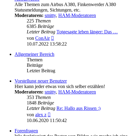
Alle Themen zum Airbus A380, Finkenwerder A380
Statusmeldungen, Sichtungen, etc.
Moderatoren:
smitty
,
HAM-Moderatoren
225
Themen
6385
Beiträge
Letzter Beitrag
Totgesagte leben länger: Das …
Neuester
von
ConAir
Beitrag
10.07.2022 13:58:22
Allgemeiner Bereich
Themen
Beiträge
Letzter Beitrag
Vorstellung neuer Benutzer
Hier kann jeder etwas von sich selber erzählen!
Moderatoren:
smitty
,
HAM-Moderatoren
353
Themen
1848
Beiträge
Letzter Beitrag
Re: Hallo aus Rissen :)
Neuester
von
alex z
Beitrag
10.06.2020 11:50:42
Forenfragen