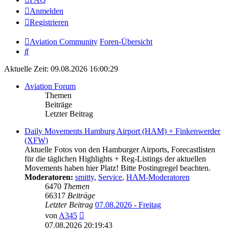
Anmelden
Registrieren
Aviation Community
Foren-Übersicht
Suche
Aktuelle Zeit: 09.08.2026 16:00:29
Aviation Forum
Themen
Beiträge
Letzter Beitrag
Daily Movements Hamburg Airport (HAM) + Finkenwerder
(XFW)
Aktuelle Fotos von den Hamburger Airports, Forecastlisten
für die täglichen Highlights + Reg-Listings der aktuellen
Movements haben hier Platz! Bitte Postingregel beachten.
Moderatoren:
smitty
,
Service
,
HAM-Moderatoren
6470
Themen
66317
Beiträge
Letzter Beitrag
07.08.2026 - Freitag
Neuester
von
A345
Beitrag
07.08.2026 20:19:43