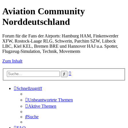
Aviation Community
Norddeutschland
Forum für die Fans der Airports: Hamburg HAM, Finkenwerder
XFW, Rostock-Laage RLG, Schwerin, Parchim SZW, Lübeck
LBC, Kiel KEL, Bremen BRE und Hannover HAJ u.a. Spotter,
Flugzeug-Simulation, Technik, Movements
Zum Inhalt
Erweiterte
Suche
Suche
Schnellzugriff
Unbeantwortete Themen
Aktive Themen
Suche
FAQ