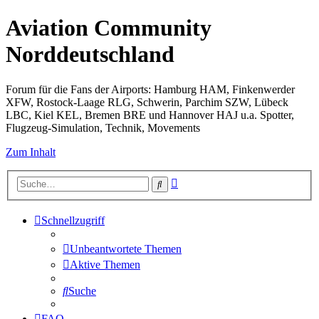
Aviation Community
Norddeutschland
Forum für die Fans der Airports: Hamburg HAM, Finkenwerder
XFW, Rostock-Laage RLG, Schwerin, Parchim SZW, Lübeck
LBC, Kiel KEL, Bremen BRE und Hannover HAJ u.a. Spotter,
Flugzeug-Simulation, Technik, Movements
Zum Inhalt
Erweiterte
Suche
Suche
Schnellzugriff
Unbeantwortete Themen
Aktive Themen
Suche
FAQ