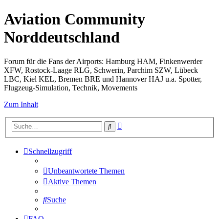
Aviation Community
Norddeutschland
Forum für die Fans der Airports: Hamburg HAM, Finkenwerder
XFW, Rostock-Laage RLG, Schwerin, Parchim SZW, Lübeck
LBC, Kiel KEL, Bremen BRE und Hannover HAJ u.a. Spotter,
Flugzeug-Simulation, Technik, Movements
Zum Inhalt
Erweiterte
Suche
Suche
Schnellzugriff
Unbeantwortete Themen
Aktive Themen
Suche
FAQ