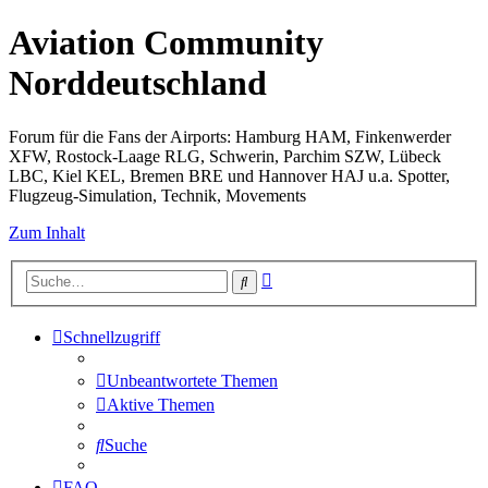
Aviation Community
Norddeutschland
Forum für die Fans der Airports: Hamburg HAM, Finkenwerder
XFW, Rostock-Laage RLG, Schwerin, Parchim SZW, Lübeck
LBC, Kiel KEL, Bremen BRE und Hannover HAJ u.a. Spotter,
Flugzeug-Simulation, Technik, Movements
Zum Inhalt
Erweiterte
Suche
Suche
Schnellzugriff
Unbeantwortete Themen
Aktive Themen
Suche
FAQ