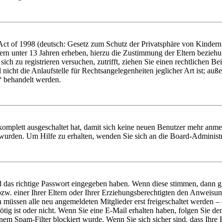
t of 1998 (deutsch: Gesetz zum Schutz der Privatsphäre von Kindern i
ern unter 13 Jahren erheben, hierzu die Zustimmung der Eltern bezieh
e sich zu registrieren versuchen, zutrifft, ziehen Sie einen rechtlichen
icht die Anlaufstelle für Rechtsangelegenheiten jeglicher Art ist; auße
“ behandelt werden.
 komplett ausgeschaltet hat, damit sich keine neuen Benutzer mehr anme
 wurden. Um Hilfe zu erhalten, wenden Sie sich an die Board-Administr
d das richtige Passwort eingegeben haben. Wenn diese stimmen, dann 
zw. einer Ihrer Eltern oder Ihrer Erziehungsberechtigten den Anweisung
n müssen alle neu angemeldeten Mitglieder erst freigeschaltet werden – 
nötig ist oder nicht. Wenn Sie eine E-Mail erhalten haben, folgen Sie d
em Spam-Filter blockiert wurde. Wenn Sie sich sicher sind, dass Ihre