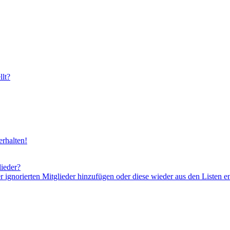
lt?
rhalten!
lieder?
er ignorierten Mitglieder hinzufügen oder diese wieder aus den Listen e