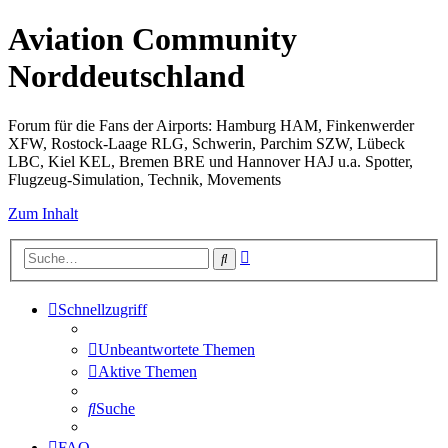
Aviation Community
Norddeutschland
Forum für die Fans der Airports: Hamburg HAM, Finkenwerder
XFW, Rostock-Laage RLG, Schwerin, Parchim SZW, Lübeck
LBC, Kiel KEL, Bremen BRE und Hannover HAJ u.a. Spotter,
Flugzeug-Simulation, Technik, Movements
Zum Inhalt
Erweiterte
Suche
Suche
Schnellzugriff
Unbeantwortete Themen
Aktive Themen
Suche
FAQ