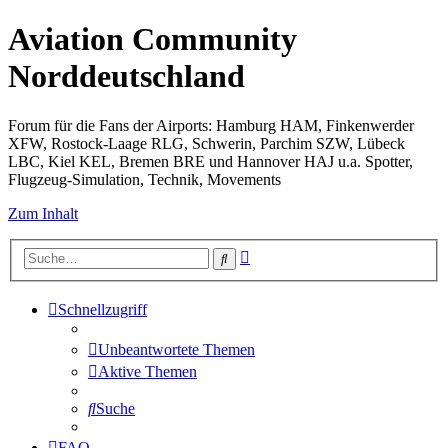
Aviation Community
Norddeutschland
Forum für die Fans der Airports: Hamburg HAM, Finkenwerder
XFW, Rostock-Laage RLG, Schwerin, Parchim SZW, Lübeck
LBC, Kiel KEL, Bremen BRE und Hannover HAJ u.a. Spotter,
Flugzeug-Simulation, Technik, Movements
Zum Inhalt
Erweiterte
Suche
Suche
Schnellzugriff
Unbeantwortete Themen
Aktive Themen
Suche
FAQ