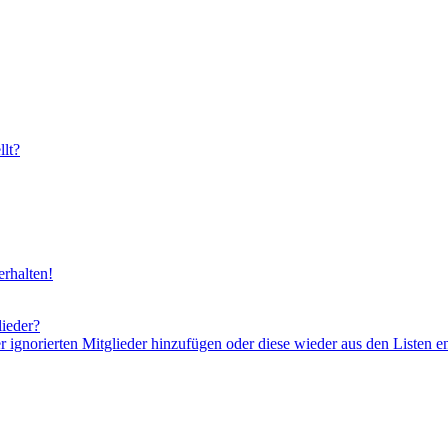
lt?
rhalten!
lieder?
er ignorierten Mitglieder hinzufügen oder diese wieder aus den Listen e