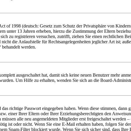
t of 1998 (deutsch: Gesetz zum Schutz der Privatsphäre von Kindern i
ern unter 13 Jahren erheben, hierzu die Zustimmung der Eltern bezieh
e sich zu registrieren versuchen, zutrifft, ziehen Sie einen rechtlichen
icht die Anlaufstelle für Rechtsangelegenheiten jeglicher Art ist; auße
“ behandelt werden.
 komplett ausgeschaltet hat, damit sich keine neuen Benutzer mehr anme
 wurden. Um Hilfe zu erhalten, wenden Sie sich an die Board-Administr
d das richtige Passwort eingegeben haben. Wenn diese stimmen, dann 
zw. einer Ihrer Eltern oder Ihrer Erziehungsberechtigten den Anweisung
n müssen alle neu angemeldeten Mitglieder erst freigeschaltet werden – 
nötig ist oder nicht. Wenn Sie eine E-Mail erhalten haben, folgen Sie d
em Spam-Filter blockiert wurde. Wenn Sie sich sicher sind, dass Ihre