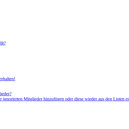
lt?
rhalten!
lieder?
er ignorierten Mitglieder hinzufügen oder diese wieder aus den Listen e