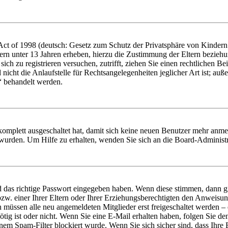
t of 1998 (deutsch: Gesetz zum Schutz der Privatsphäre von Kindern i
ern unter 13 Jahren erheben, hierzu die Zustimmung der Eltern bezieh
e sich zu registrieren versuchen, zutrifft, ziehen Sie einen rechtlichen
icht die Anlaufstelle für Rechtsangelegenheiten jeglicher Art ist; auße
“ behandelt werden.
 komplett ausgeschaltet hat, damit sich keine neuen Benutzer mehr anme
 wurden. Um Hilfe zu erhalten, wenden Sie sich an die Board-Administr
d das richtige Passwort eingegeben haben. Wenn diese stimmen, dann 
zw. einer Ihrer Eltern oder Ihrer Erziehungsberechtigten den Anweisung
n müssen alle neu angemeldeten Mitglieder erst freigeschaltet werden – 
nötig ist oder nicht. Wenn Sie eine E-Mail erhalten haben, folgen Sie d
em Spam-Filter blockiert wurde. Wenn Sie sich sicher sind, dass Ihre