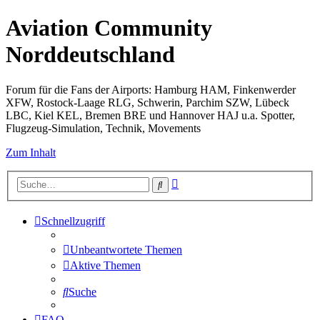
Aviation Community
Norddeutschland
Forum für die Fans der Airports: Hamburg HAM, Finkenwerder
XFW, Rostock-Laage RLG, Schwerin, Parchim SZW, Lübeck
LBC, Kiel KEL, Bremen BRE und Hannover HAJ u.a. Spotter,
Flugzeug-Simulation, Technik, Movements
Zum Inhalt
Erweiterte
Suche
Suche
Schnellzugriff
Unbeantwortete Themen
Aktive Themen
Suche
FAQ