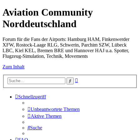
Aviation Community
Norddeutschland
Forum für die Fans der Airports: Hamburg HAM, Finkenwerder
XFW, Rostock-Laage RLG, Schwerin, Parchim SZW, Lübeck
LBC, Kiel KEL, Bremen BRE und Hannover HAJ u.a. Spotter,
Flugzeug-Simulation, Technik, Movements
Zum Inhalt
Erweiterte
Suche
Suche
Schnellzugriff
Unbeantwortete Themen
Aktive Themen
Suche
FAQ