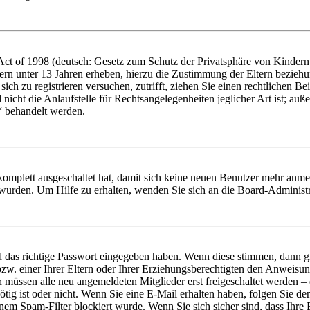
t of 1998 (deutsch: Gesetz zum Schutz der Privatsphäre von Kindern i
ern unter 13 Jahren erheben, hierzu die Zustimmung der Eltern bezieh
e sich zu registrieren versuchen, zutrifft, ziehen Sie einen rechtlichen
icht die Anlaufstelle für Rechtsangelegenheiten jeglicher Art ist; auße
“ behandelt werden.
 komplett ausgeschaltet hat, damit sich keine neuen Benutzer mehr anme
 wurden. Um Hilfe zu erhalten, wenden Sie sich an die Board-Administr
d das richtige Passwort eingegeben haben. Wenn diese stimmen, dann 
zw. einer Ihrer Eltern oder Ihrer Erziehungsberechtigten den Anweisung
n müssen alle neu angemeldeten Mitglieder erst freigeschaltet werden – 
nötig ist oder nicht. Wenn Sie eine E-Mail erhalten haben, folgen Sie d
em Spam-Filter blockiert wurde. Wenn Sie sich sicher sind, dass Ihre