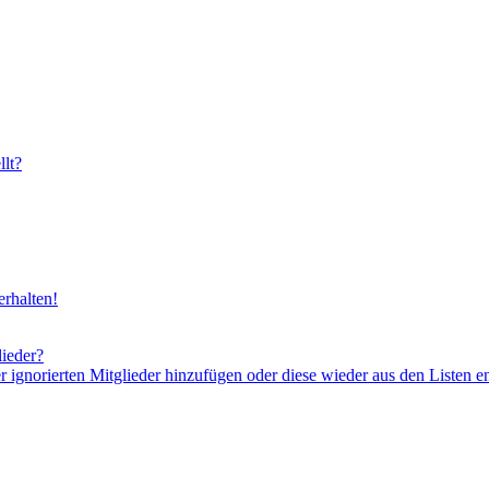
lt?
rhalten!
lieder?
er ignorierten Mitglieder hinzufügen oder diese wieder aus den Listen e