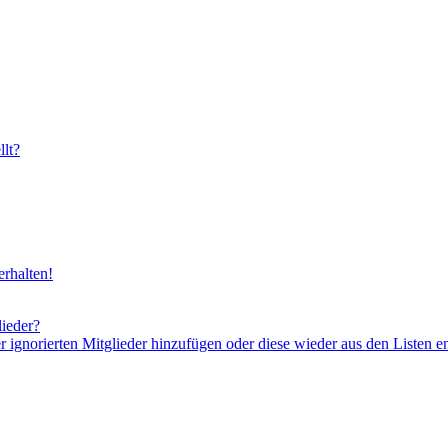
lt?
rhalten!
lieder?
er ignorierten Mitglieder hinzufügen oder diese wieder aus den Listen e