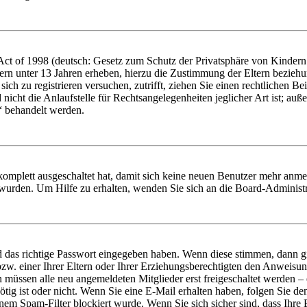
t of 1998 (deutsch: Gesetz zum Schutz der Privatsphäre von Kindern i
ern unter 13 Jahren erheben, hierzu die Zustimmung der Eltern bezieh
e sich zu registrieren versuchen, zutrifft, ziehen Sie einen rechtlichen
icht die Anlaufstelle für Rechtsangelegenheiten jeglicher Art ist; auße
“ behandelt werden.
 komplett ausgeschaltet hat, damit sich keine neuen Benutzer mehr anme
 wurden. Um Hilfe zu erhalten, wenden Sie sich an die Board-Administr
d das richtige Passwort eingegeben haben. Wenn diese stimmen, dann 
zw. einer Ihrer Eltern oder Ihrer Erziehungsberechtigten den Anweisung
n müssen alle neu angemeldeten Mitglieder erst freigeschaltet werden – 
nötig ist oder nicht. Wenn Sie eine E-Mail erhalten haben, folgen Sie d
em Spam-Filter blockiert wurde. Wenn Sie sich sicher sind, dass Ihre