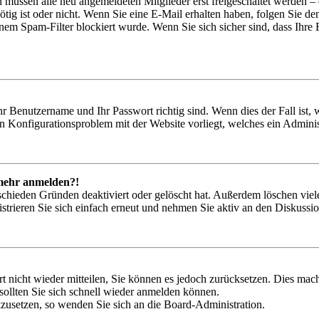
n müssen alle neu angemeldeten Mitglieder erst freigeschaltet werden – 
nötig ist oder nicht. Wenn Sie eine E-Mail erhalten haben, folgen Sie d
em Spam-Filter blockiert wurde. Wenn Sie sich sicher sind, dass Ihre
hr Benutzername und Ihr Passwort richtig sind. Wenn dies der Fall ist
ein Konfigurationsproblem mit der Website vorliegt, welches ein Adminis
t mehr anmelden?!
schieden Gründen deaktiviert oder gelöscht hat. Außerdem löschen viele
trieren Sie sich einfach erneut und nehmen Sie aktiv an den Diskussion
rt nicht wieder mitteilen, Sie können es jedoch zurücksetzen. Dies ma
ollten Sie sich schnell wieder anmelden können.
ckzusetzen, so wenden Sie sich an die Board-Administration.