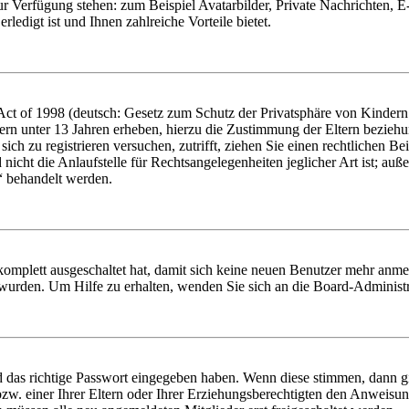
zur Verfügung stehen: zum Beispiel Avatarbilder, Private Nachrichten, 
ledigt ist und Ihnen zahlreiche Vorteile bietet.
t of 1998 (deutsch: Gesetz zum Schutz der Privatsphäre von Kindern i
ern unter 13 Jahren erheben, hierzu die Zustimmung der Eltern bezieh
e sich zu registrieren versuchen, zutrifft, ziehen Sie einen rechtlichen
icht die Anlaufstelle für Rechtsangelegenheiten jeglicher Art ist; auße
“ behandelt werden.
 komplett ausgeschaltet hat, damit sich keine neuen Benutzer mehr anme
 wurden. Um Hilfe zu erhalten, wenden Sie sich an die Board-Administr
d das richtige Passwort eingegeben haben. Wenn diese stimmen, dann 
zw. einer Ihrer Eltern oder Ihrer Erziehungsberechtigten den Anweisung