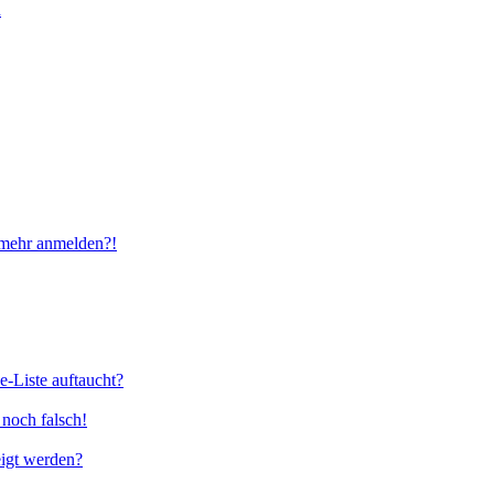
n
t mehr anmelden?!
e-Liste auftaucht?
 noch falsch!
eigt werden?