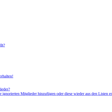
lt?
rhalten!
lieder?
er ignorierten Mitglieder hinzufügen oder diese wieder aus den Listen e