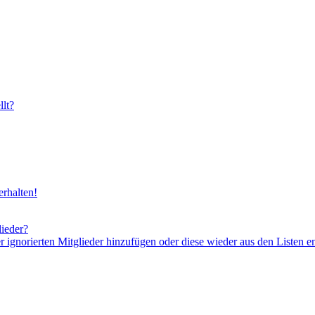
lt?
rhalten!
lieder?
er ignorierten Mitglieder hinzufügen oder diese wieder aus den Listen e