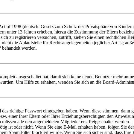
t of 1998 (deutsch: Gesetz zum Schutz der Privatsphäre von Kindern i
ern unter 13 Jahren erheben, hierzu die Zustimmung der Eltern bezieh
e sich zu registrieren versuchen, zutrifft, ziehen Sie einen rechtlichen
icht die Anlaufstelle für Rechtsangelegenheiten jeglicher Art ist; auße
“ behandelt werden.
 komplett ausgeschaltet hat, damit sich keine neuen Benutzer mehr anme
 wurden. Um Hilfe zu erhalten, wenden Sie sich an die Board-Administr
d das richtige Passwort eingegeben haben. Wenn diese stimmen, dann 
zw. einer Ihrer Eltern oder Ihrer Erziehungsberechtigten den Anweisung
n müssen alle neu angemeldeten Mitglieder erst freigeschaltet werden – 
nötig ist oder nicht. Wenn Sie eine E-Mail erhalten haben, folgen Sie d
em Spam-Filter blockiert wurde. Wenn Sie sich sicher sind, dass Ihre