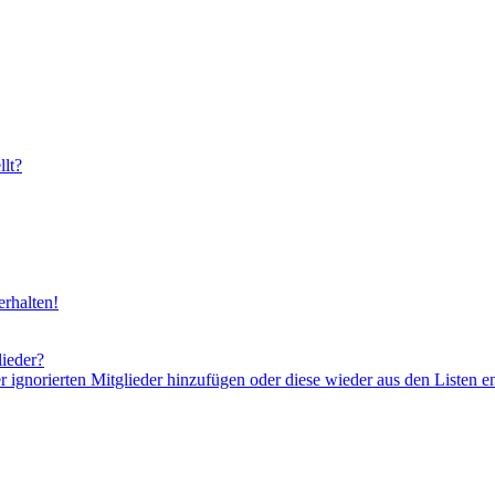
lt?
rhalten!
lieder?
er ignorierten Mitglieder hinzufügen oder diese wieder aus den Listen e