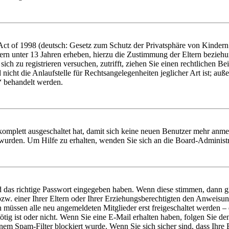
t of 1998 (deutsch: Gesetz zum Schutz der Privatsphäre von Kindern i
ern unter 13 Jahren erheben, hierzu die Zustimmung der Eltern bezieh
e sich zu registrieren versuchen, zutrifft, ziehen Sie einen rechtlichen
icht die Anlaufstelle für Rechtsangelegenheiten jeglicher Art ist; auße
“ behandelt werden.
 komplett ausgeschaltet hat, damit sich keine neuen Benutzer mehr anme
 wurden. Um Hilfe zu erhalten, wenden Sie sich an die Board-Administr
d das richtige Passwort eingegeben haben. Wenn diese stimmen, dann 
zw. einer Ihrer Eltern oder Ihrer Erziehungsberechtigten den Anweisung
n müssen alle neu angemeldeten Mitglieder erst freigeschaltet werden – 
nötig ist oder nicht. Wenn Sie eine E-Mail erhalten haben, folgen Sie d
em Spam-Filter blockiert wurde. Wenn Sie sich sicher sind, dass Ihre