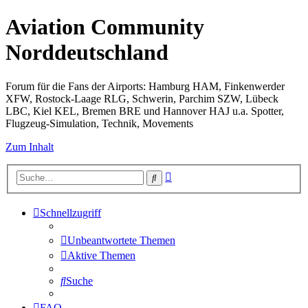
Aviation Community
Norddeutschland
Forum für die Fans der Airports: Hamburg HAM, Finkenwerder
XFW, Rostock-Laage RLG, Schwerin, Parchim SZW, Lübeck
LBC, Kiel KEL, Bremen BRE und Hannover HAJ u.a. Spotter,
Flugzeug-Simulation, Technik, Movements
Zum Inhalt
Erweiterte
Suche
Suche
Schnellzugriff
Unbeantwortete Themen
Aktive Themen
Suche
FAQ