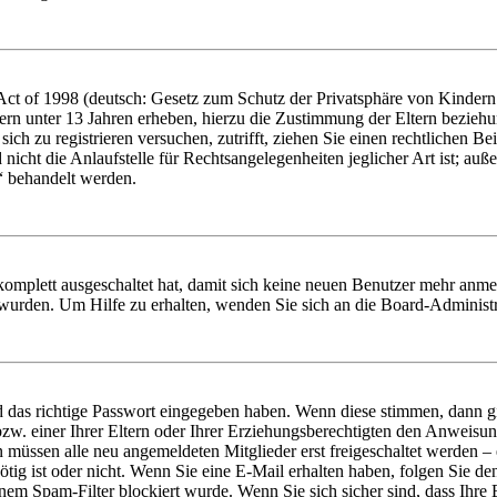
t of 1998 (deutsch: Gesetz zum Schutz der Privatsphäre von Kindern i
ern unter 13 Jahren erheben, hierzu die Zustimmung der Eltern bezieh
e sich zu registrieren versuchen, zutrifft, ziehen Sie einen rechtlichen
icht die Anlaufstelle für Rechtsangelegenheiten jeglicher Art ist; auße
“ behandelt werden.
 komplett ausgeschaltet hat, damit sich keine neuen Benutzer mehr anme
 wurden. Um Hilfe zu erhalten, wenden Sie sich an die Board-Administr
d das richtige Passwort eingegeben haben. Wenn diese stimmen, dann 
zw. einer Ihrer Eltern oder Ihrer Erziehungsberechtigten den Anweisung
n müssen alle neu angemeldeten Mitglieder erst freigeschaltet werden – 
nötig ist oder nicht. Wenn Sie eine E-Mail erhalten haben, folgen Sie d
em Spam-Filter blockiert wurde. Wenn Sie sich sicher sind, dass Ihre