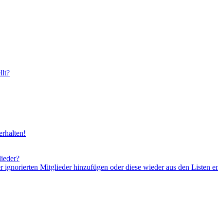
lt?
rhalten!
lieder?
er ignorierten Mitglieder hinzufügen oder diese wieder aus den Listen e