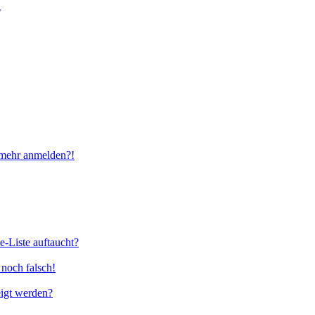
n
t mehr anmelden?!
e-Liste auftaucht?
 noch falsch!
eigt werden?