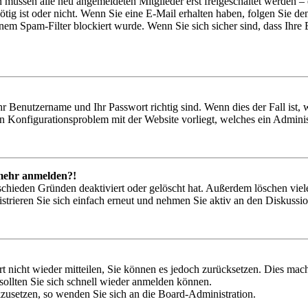
n müssen alle neu angemeldeten Mitglieder erst freigeschaltet werden – 
nötig ist oder nicht. Wenn Sie eine E-Mail erhalten haben, folgen Sie d
em Spam-Filter blockiert wurde. Wenn Sie sich sicher sind, dass Ihre
hr Benutzername und Ihr Passwort richtig sind. Wenn dies der Fall ist
ein Konfigurationsproblem mit der Website vorliegt, welches ein Adminis
t mehr anmelden?!
schieden Gründen deaktiviert oder gelöscht hat. Außerdem löschen viele
trieren Sie sich einfach erneut und nehmen Sie aktiv an den Diskussion
rt nicht wieder mitteilen, Sie können es jedoch zurücksetzen. Dies ma
ollten Sie sich schnell wieder anmelden können.
ckzusetzen, so wenden Sie sich an die Board-Administration.