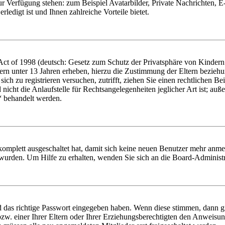
zur Verfügung stehen: zum Beispiel Avatarbilder, Private Nachrichten, 
ledigt ist und Ihnen zahlreiche Vorteile bietet.
t of 1998 (deutsch: Gesetz zum Schutz der Privatsphäre von Kindern i
ern unter 13 Jahren erheben, hierzu die Zustimmung der Eltern bezieh
e sich zu registrieren versuchen, zutrifft, ziehen Sie einen rechtlichen
icht die Anlaufstelle für Rechtsangelegenheiten jeglicher Art ist; auße
“ behandelt werden.
 komplett ausgeschaltet hat, damit sich keine neuen Benutzer mehr anme
 wurden. Um Hilfe zu erhalten, wenden Sie sich an die Board-Administr
d das richtige Passwort eingegeben haben. Wenn diese stimmen, dann 
zw. einer Ihrer Eltern oder Ihrer Erziehungsberechtigten den Anweisung