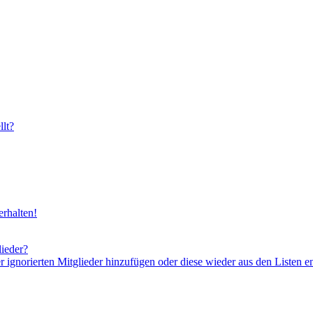
lt?
rhalten!
lieder?
er ignorierten Mitglieder hinzufügen oder diese wieder aus den Listen e