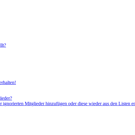
lt?
rhalten!
lieder?
er ignorierten Mitglieder hinzufügen oder diese wieder aus den Listen e