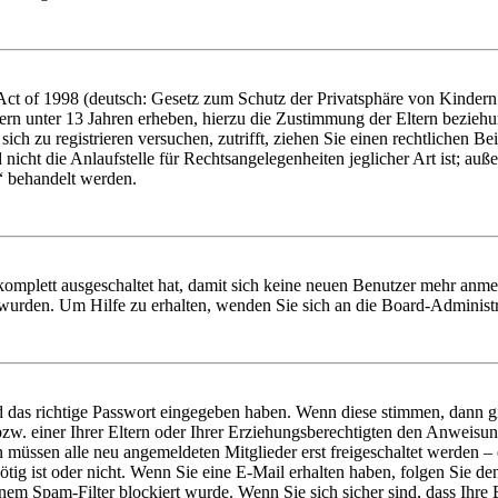
t of 1998 (deutsch: Gesetz zum Schutz der Privatsphäre von Kindern i
ern unter 13 Jahren erheben, hierzu die Zustimmung der Eltern bezieh
e sich zu registrieren versuchen, zutrifft, ziehen Sie einen rechtlichen
icht die Anlaufstelle für Rechtsangelegenheiten jeglicher Art ist; auße
“ behandelt werden.
 komplett ausgeschaltet hat, damit sich keine neuen Benutzer mehr anme
 wurden. Um Hilfe zu erhalten, wenden Sie sich an die Board-Administr
d das richtige Passwort eingegeben haben. Wenn diese stimmen, dann 
zw. einer Ihrer Eltern oder Ihrer Erziehungsberechtigten den Anweisung
n müssen alle neu angemeldeten Mitglieder erst freigeschaltet werden – 
nötig ist oder nicht. Wenn Sie eine E-Mail erhalten haben, folgen Sie d
em Spam-Filter blockiert wurde. Wenn Sie sich sicher sind, dass Ihre